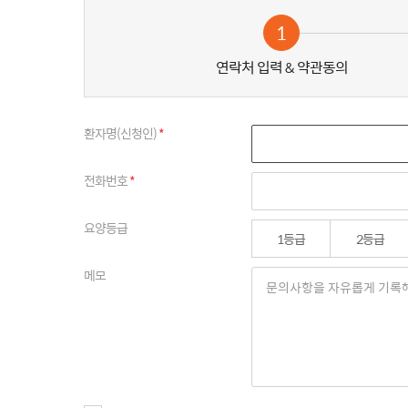
1
연락처 입력 & 약관동의
문
환자명(신청인)
*
전화번호
*
요양등급
1등급
2등급
메모