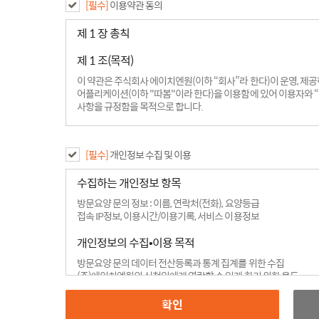
[필수]
이용약관 동의
제 1 장 총칙
제 1 조(목적)
이 약관은 주식회사 에이치엔원(이하 “회사”라 한다)이 운영, 제공하는 인
어플리케이션(이하 "따봄"이라 한다)을 이용함에 있어 이용자와 “회사”간의
사항을 규정함을 목적으로 합니다.
제 2 조(용어의 정의)
본 약관에서 사용하는 용어의 정의는 아래와 같습니다.
[필수]
개인정보 수집 및 이용
“따봄”이란 “회사”가 컴퓨터 등 정보통신설비를 이용하여 “서비스”를
수집하는 개인정보 항목
말하며, 아울러 인터넷 사이트 및 모바일 어플리케이션을 운영하는 사
방문요양 문의 정보 : 이름, 연락처(전화), 요양등급
“이용자”란 “따봄”에 접속하여 이 약관에 따라 “따봄”이 제공하는 서비
접속 IP정보, 이용시간/이용기록, 서비스 이용정보
“회원”이라 함은 이 약관에 따라 ”회사”와 이용계약을 체결하여 ”회
이용하는 자를 말합니다.
개인정보의 수집•이용 목적
“간병사 회원”이라 함은 이 약관에 따라 회원가입을 하고 “회사”와 별
방문요양 문의 데이터 전산등록과 통계 집계를 위한 수집
간병서비스를 제공하는 자를 말합니다.
(주)에이치엔원의 신청인에게 연락할 수 있게 하기 위한 용도
고지사항전달, 서비스제공관련 안내, 본인 의사 확인, 이용관련 문의 불만 
“비회원”이라 함은 회원에 가입하지 않고 “회사”가 제공하는 서비스를
및 광고 게재, 정기 간행물 발송, 서비스의 유효성 확인, 이벤트 및 광고성 
확인
이 약관에 사용되는 용어 중 본 조에서 정하지 아니한 부분은 관계법령 
서비스 이용에 대한 통계